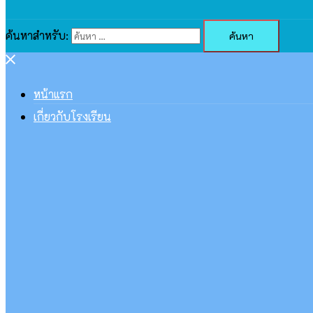
ค้นหาสำหรับ:
หน้าแรก
เกี่ยวกับโรงเรียน